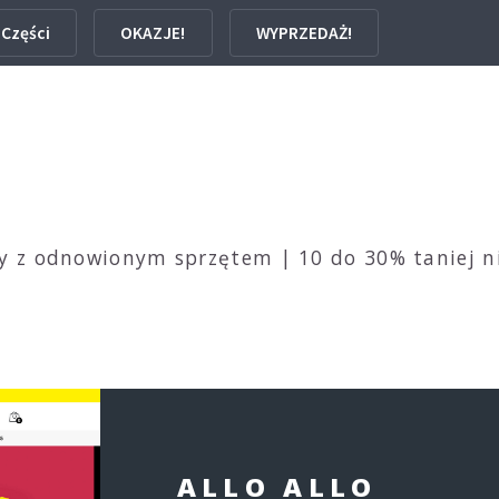
Części
OKAZJE!
WYPRZEDAŻ!